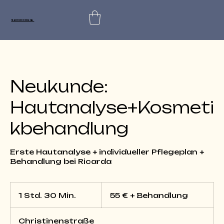
SKINCOOKIE
Neukunde:
Hautanalyse+Kosmeti
kbehandlung
Erste Hautanalyse + individueller Pflegeplan +
Behandlung bei Ricarda
55
€
1 Std. 30 Min.
1
55 € + Behandlung
+
Behandlung
S
t
Christinenstraße
d