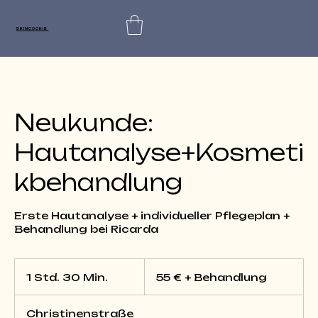
SKINCOOKIE
Neukunde:
Hautanalyse+Kosmeti
kbehandlung
Erste Hautanalyse + individueller Pflegeplan +
Behandlung bei Ricarda
55
€
1 Std. 30 Min.
1
55 € + Behandlung
+
Behandlung
S
t
Christinenstraße
d