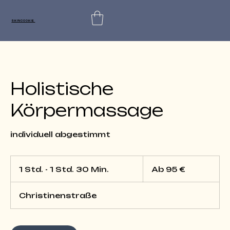
SKINCOOKIE
Holistische
Körpermassage
individuell abgestimmt
Ab
95
1 Std. - 1 Std. 30 Min.
1
Ab 95 €
Euro
S
t
Christinenstraße
d
-
1
S