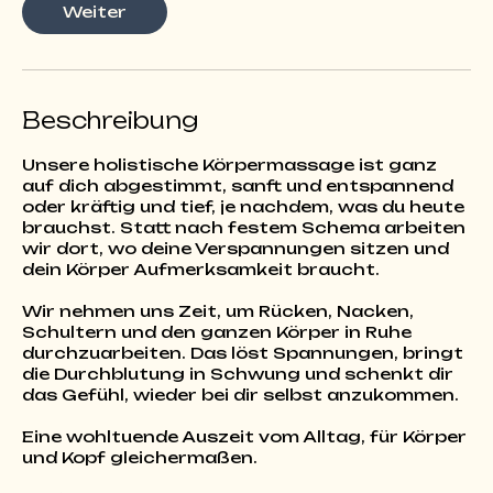
Weiter
t
d
3
0
M
Beschreibung
i
n
.
Unsere holistische Körpermassage ist ganz
auf dich abgestimmt, sanft und entspannend
oder kräftig und tief, je nachdem, was du heute
brauchst. Statt nach festem Schema arbeiten
wir dort, wo deine Verspannungen sitzen und
dein Körper Aufmerksamkeit braucht.
Wir nehmen uns Zeit, um Rücken, Nacken,
Schultern und den ganzen Körper in Ruhe
durchzuarbeiten. Das löst Spannungen, bringt
die Durchblutung in Schwung und schenkt dir
das Gefühl, wieder bei dir selbst anzukommen.
Eine wohltuende Auszeit vom Alltag, für Körper
und Kopf gleichermaßen.