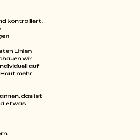
d kontrolliert.
e
gen.
sten Linien
schauen wir
dividuell auf
e Haut mehr
annen, das ist
nd etwas
rn.