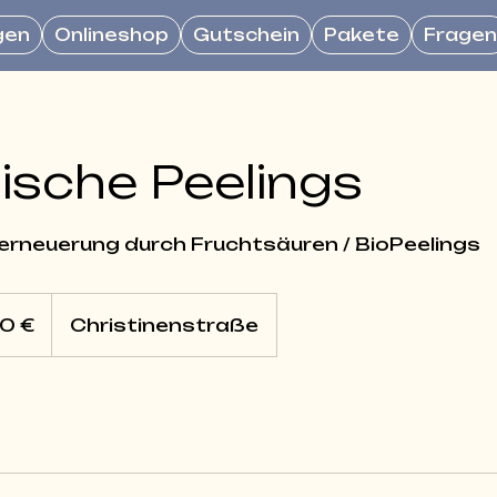
gen
Onlineshop
Gutschein
Pakete
Frage
sche Peelings
erneuerung durch Fruchtsäuren / BioPeelings
10 €
Christinenstraße