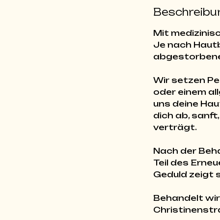
Beschreibu
Mit medizinisc
Je nach Hautbi
abgestorbene 
Wir setzen Pee
oder einem al
uns deine Hau
dich ab, sanft
verträgt.
Nach der Beha
Teil des Ern
Geduld zeigt 
Behandelt wirs
Christinenstra