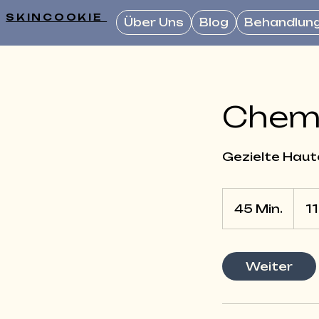
SKINCOOKIE
Über Uns
Blog
Behandlun
Chemi
Gezielte Haut
110
Euro
45 Min.
4
1
5
M
i
Weiter
n
.