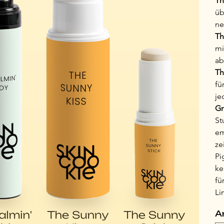
Th
üb
ne
Th
mi
ab
Th
fü
je
Gr
St
em
ze
Pi
ke
fü
Li
A