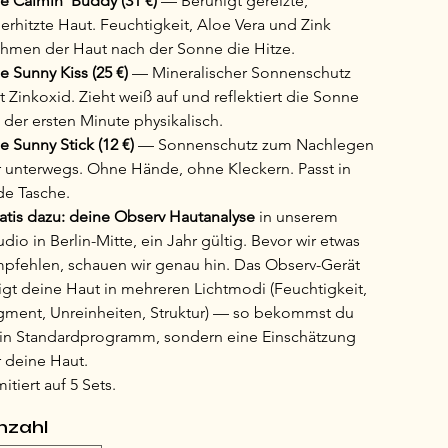
e Calmin' Buddy (31 €)
 — Beruhigt gereizte, 
erhitzte Haut. Feuchtigkeit, Aloe Vera und Zink 
hmen der Haut nach der Sonne die Hitze.
e Sunny Kiss (25 €)
 — Mineralischer Sonnenschutz 
t Zinkoxid. Zieht weiß auf und reflektiert die Sonne 
 der ersten Minute physikalisch.
e Sunny Stick (12 €)
 — Sonnenschutz zum Nachlegen 
r unterwegs. Ohne Hände, ohne Kleckern. Passt in 
de Tasche.
atis dazu: deine Observ Hautanalyse
 in unserem 
udio in Berlin-Mitte, ein Jahr gültig. Bevor wir etwas 
pfehlen, schauen wir genau hin. Das Observ-Gerät 
igt deine Haut in mehreren Lichtmodi (Feuchtigkeit, 
gment, Unreinheiten, Struktur) — so bekommst du 
in Standardprogramm, sondern eine Einschätzung 
r deine Haut.
mitiert auf 5 Sets.
nzahl