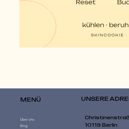
UNSERE ADRE
MENÜ
Christinenstra
Über Uns
10119 Berlin
Blog